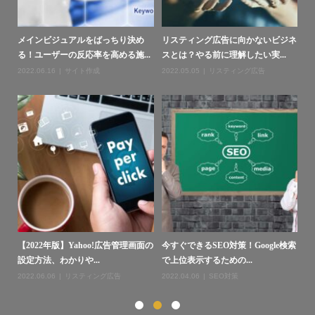
ジネ
【リスティング広告】成功する運用
店舗経営者が考えるべき「検索意
W
のコツとは？決めておきたい4...
図」とは？お客様目線のGoog...
【
2022.05.10
リスティング広告
2022.05.04
SEO対策
20
検索
Web集客にはどんな方法があるの
キーワード出現率は気にするべき？
【
か？基礎知識とそれぞれの違い...
SEO対策に必要な思考とは
ネ
2022.04.30
WEB集客
2022.06.01
SEO対策
20